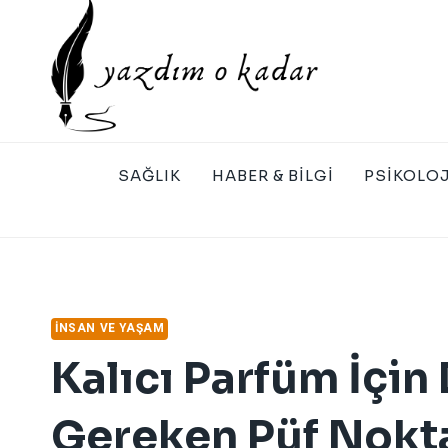
Skip
to
content
SAĞLIK
HABER & BILGI
PSIKOLOJ
İNSAN VE YAŞAM
Kalıcı Parfüm İçin
Gereken Püf Nokt