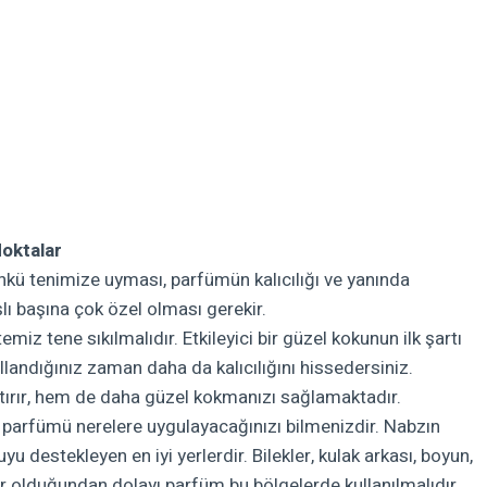
oktalar
nkü tenimize uyması, parfümün kalıcılığı ve yanında
şlı başına çok özel olması gerekir.
 tene sıkılmalıdır. Etkileyici bir güzel kokunun ilk şartı
landığınız zaman daha da kalıcılığını hissedersiniz.
ttırır, hem de daha güzel kokmanızı sağlamaktadır.
e parfümü nerelere uygulayacağınızı bilmenizdir. Nabzın
uyu destekleyen en iyi yerlerdir. Bilekler, kulak arkası, boyun,
er olduğundan dolayı parfüm bu bölgelerde kullanılmalıdır.