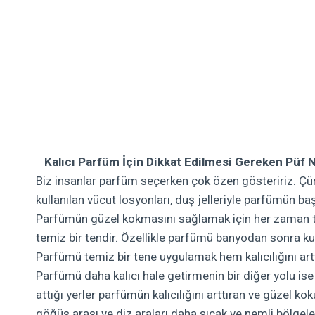
Kalıcı Parfüm İçin Dikkat Edilmesi Gereken Püf N
Biz insanlar parfüm seçerken çok özen gösteririz. Çü
kullanılan vücut losyonları, duş jelleriyle parfümün ba
Parfümün güzel kokmasını sağlamak için her zaman temiz
temiz bir tendir. Özellikle parfümü banyodan sonra kul
Parfümü temiz bir tene uygulamak hem kalıcılığını ar
Parfümü daha kalıcı hale getirmenin bir diğer yolu is
attığı yerler parfümün kalıcılığını arttıran ve güzel kok
göğüs arası ve diz araları daha sıcak ve nemli bölgel