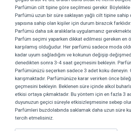
Parfümün cilt tipine göre seçilmesi gerekir. Böylelikl
Parfümü uzun bir süre saklayan yağlı cilt tipine sahip o
yapısına sahip olan kişiler için durum birazcık farklıdı
Parfümü daha sık aralıklarla uygulamanız gerekmekte
Parfüm seçimi yaparken dikkat edilmesi gereken en ön
karşılamış olduğudur. Her parfümü sadece moda oldu
kadar uyum sağladığını ve kokunun değişip değişmedi
denedikten sonra 3-4 saat geçmesini bekleyin. Parfüm
Parfümünüzü seçerken sadece 3 adet koku deneyin. Ç
karışmaktadır. Parfümünüze karar verirken önce bileğin
geçmesini bekleyin. Beklenen süre içinde alkol buha
etkisi ortaya çıkmaktadır. Bu yöntem için en fazla 3
duyunuzun geçici süreyle etkisizleşmesine sebep olur
Parfümleri buzdolabında saklamak daha uzun süre kull
tercih etmelisiniz.
Post