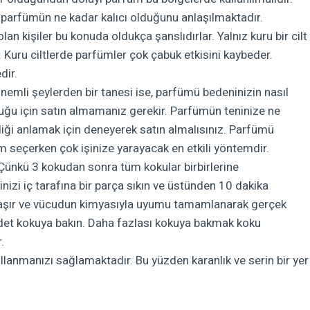
e parfümün ne kadar kalıcı olduğunu anlaşılmaktadır.
lan kişiler bu konuda oldukça şanslıdırlar. Yalnız kuru bir cilt
r. Kuru ciltlerde parfümler çok çabuk etkisini kaybeder.
dir.
emli şeylerden bir tanesi ise, parfümü bedeninizin nasıl
ğu için satın almamanız gerekir. Parfümün teninize ne
ği anlamak için deneyerek satın almalısınız. Parfümü
 seçerken çok işinize yarayacak en etkili yöntemdir.
ünkü 3 kokudan sonra tüm kokular birbirlerine
izi iç tarafına bir parça sıkın ve üstünden 10 dakika
rlaşır ve vücudun kimyasıyla uyumu tamamlanarak gerçek
 adet kokuya bakın. Daha fazlası kokuya bakmak koku
.
anmanızı sağlamaktadır. Bu yüzden karanlık ve serin bir yer