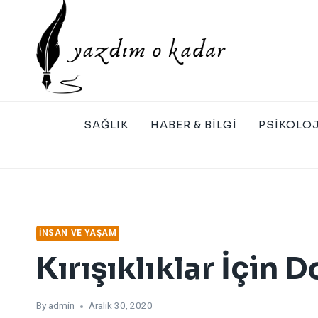
Skip
to
content
SAĞLIK
HABER & BILGI
PSIKOLOJ
İNSAN VE YAŞAM
Kırışıklıklar İçin
By
admin
Aralık 30, 2020