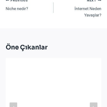
Yazı
PREVIOUS
NEXT
Niche nedir?
İnternet Neden
Gezinmesi
Yavaşlar?
Öne Çıkanlar