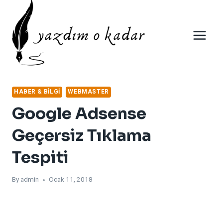
Skip
to
content
HABER & BILGI
WEBMASTER
Google Adsense
Geçersiz Tıklama
Tespiti
By
admin
Ocak 11, 2018