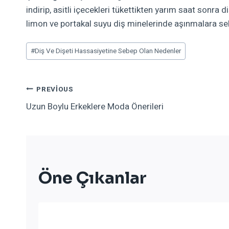
indirip, asitli içecekleri tükettikten yarım saat sonra d
limon ve portakal suyu diş minelerinde aşınmalara sebe
Post
#
Diş Ve Dişeti Hassasiyetine Sebep Olan Nedenler
Tags:
Yazı
PREVIOUS
Uzun Boylu Erkeklere Moda Önerileri
Gezinmesi
Öne Çıkanlar