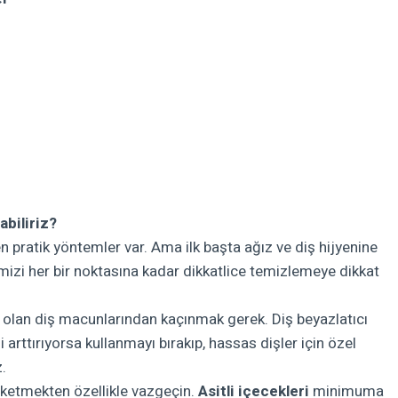
biliriz?
 pratik yöntemler var. Ama ilk başta ağız ve diş hijyenine
mizi her bir noktasına kadar dikkatlice temizlemeye dikkat
lü olan diş macunlarından kaçınmak gerek. Diş beyazlatıcı
 arttırıyorsa kullanmayı bırakıp, hassas dişler için özel
.
üketmekten özellikle vazgeçin.
Asitli içecekleri
minimuma