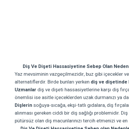
Diş Ve Dişeti Hassasiyetine Sebep Olan Neden
Yaz mevsiminin vazgeçilmezidir, buz gibi içecekler v
alternatiflerdir. Birde bunları yerken
diş ve dişetinde
Uzmanlar
diş ve dişeti hassasiyetlerine karşı diş fı
önemlisi ise asitle içeceklerden uzak durmanızı ya 
Dişlerin
soğuya-sıcağa, ekşi-tatlı gıdalara, diş fırçala
alınması gereken ciddi bir diş sağlığı problemidir. Diş
pütürsüz olan diş macunlarınızı tercih etmenizi ve en
Diş Ve Dişeti Hassasiyetine Sebep olan Nedenl