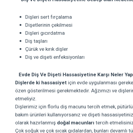
Dişleri sert fırçalama
Dişetlerinin çekilmesi
Dişleri gıcırdatma
Diş taşları
Çürük ve kırık dişler
Diş ve dişeti enfeksiyonları
Evde Diş Ve Dişeti Hassasiyetine Karşı Neler Yapa
Dişlerde ki hassasiyet
için evde uygulanması gereken
özen gösterilmesi gerekmektedir. Ağzımızı ve dişleri
etmeliyiz.
Dişlerimiz için florlu diş macunu tercih etmek, pütür
bakım ürünleri kullanıyorsanız ve dişeti hassasiyetinizi
olarak hazırlanmış
doğal macunları
tercih etmelisiniz
Çok soğuk ve çok sıcak gıdalardan, bunları devamlı t