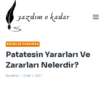
Skip
to
content
BESINLER HAKKINDA
Patatesin Yararları Ve
Zararları Nelerdir?
By
admin
Ocak 1, 2021