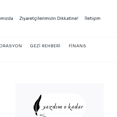
ımızda
Ziyaretçilerimizin Dikkatine!
İletişim
ORASYON
GEZI REHBERI
FINANS