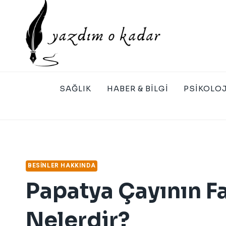
Skip
to
content
SAĞLIK
HABER & BILGI
PSIKOLOJ
BESINLER HAKKINDA
Papatya Çayının Fa
Nelerdir?