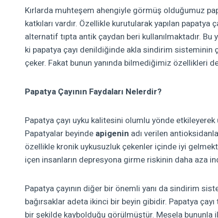
Kırlarda muhteşem ahengiyle görmüş olduğumuz papaty
katkıları vardır. Özellikle kurutularak yapılan papatya
alternatif tıpta antik çaydan beri kullanılmaktadır. Bu 
ki papatya çayı denildiğinde akla sindirim sisteminin ç
çeker. Fakat bunun yanında bilmediğimiz özellikleri d
Papatya Çayının Faydaları
Nelerdir?
Papatya çayı uyku kalitesini olumlu yönde etkileyerek 
Papatyalar beyinde
apigenin
adı verilen antioksidanla
özellikle kronik uykusuzluk çekenler içinde iyi gelmek
içen insanların depresyona girme riskinin daha aza in
Papatya çayının diğer bir önemli yanı da
sindirim sis
bağırsaklar adeta ikinci bir beyin gibidir. Papatya çayı 
bir şekilde kaybolduğu görülmüştür. Mesela bununla ilg