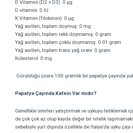
D Vitamini (D2 + D3): 0 µg
D vitamini: 0 IU
K Vitamini (filokinon): 0 µg
Yağ asitleri, toplam doymuş: 0 mg
Yağ asitleri, toplam tekli doymamış: 0 gram
Yağ asitleri, toplam çoklu doymamış: 0.01 gram
Yağ asitleri, toplam trans yağ oranı: 0 gram
Kolesterol: 0 mg
Görüldüğü üzere 100 gramlık bir papatya çayında yuka
Papatya Çayında Kafein Var mıdır?
Genellikle sinirleri yatıştırmak ve uykuyu tetiklemek 
de çok çok az olup kayda değer bir nitelik taşımama
sebebiyle yurt dışında özellikle de İtalya’da uyku çayı