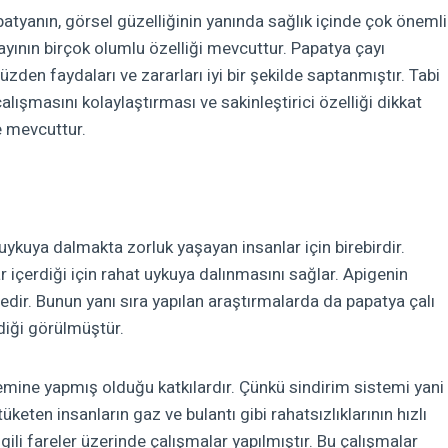
anın, görsel güzelliğinin yanında sağlık içinde çok önemli
 çayının birçok olumlu özelliği mevcuttur. Papatya çayı
yüzden faydaları ve zararları iyi bir şekilde saptanmıştır. Tabi
alışmasını kolaylaştırması ve sakinleştirici özelliği dikkat
e mevcuttur.
uykuya dalmakta zorluk yaşayan insanlar için birebirdir.
r içerdiği için rahat uykuya dalınmasını sağlar. Apigenin
tedir. Bunun yanı sıra yapılan araştırmalarda da papatya çalı
diği görülmüştür.
temine
yapmış olduğu katkılardır. Çünkü sindirim sistemi yani
tüketen insanların gaz ve bulantı gibi rahatsızlıklarının hızlı
ili fareler üzerinde çalışmalar yapılmıştır. Bu çalışmalar