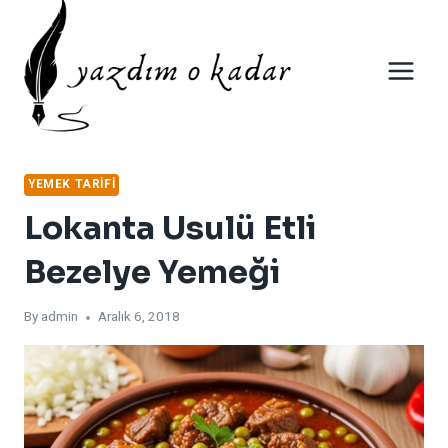
Skip
to
content
YEMEK TARIFI
Lokanta Usulü Etli
Bezelye Yemeği
By
admin
Aralık 6, 2018