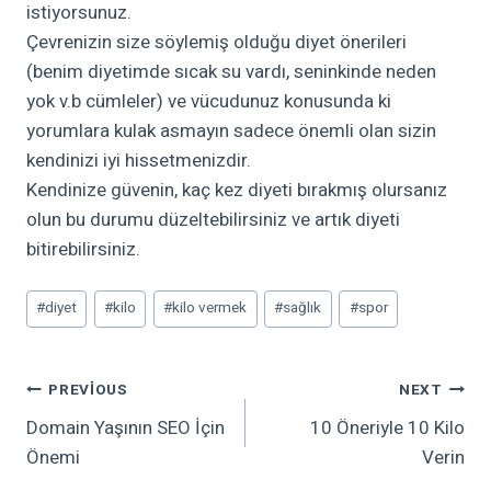
istiyorsunuz.
Çevrenizin size söylemiş olduğu diyet önerileri
(benim diyetimde sıcak su vardı, seninkinde neden
yok v.b cümleler) ve vücudunuz konusunda ki
yorumlara kulak asmayın sadece önemli olan sizin
kendinizi iyi hissetmenizdir.
Kendinize güvenin, kaç kez diyeti bırakmış olursanız
olun bu durumu düzeltebilirsiniz ve artık diyeti
bitirebilirsiniz.
Post
#
diyet
#
kilo
#
kilo vermek
#
sağlık
#
spor
Tags:
Yazı
PREVIOUS
NEXT
Domain Yaşının SEO İçin
10 Öneriyle 10 Kilo
Gezinmesi
Önemi
Verin