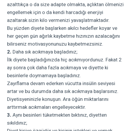
azalttıkça o da size adapte olmakta, açlıktan ölmenizi
engellemek için o da kendi harcadığı enerjiyi
azaltarak sizin kilo vermenizi yavaşlatmaktadır.
Bu yüzden diyete başlarken akılcı hedefler koyar ve
her geçen gün ağırlık kaybetme hızınızın azalacağını
bilirseniz motivasyonunuzu kaybetmezsiniz.
2.
Daha sık acıkmaya başladınız;
İlk diyete başladığınızda hiç acıkmıyordunuz. Fakat 2
ay sonra çok daha fazla acıkmaya ve diyette ki
besinlerle doymamaya başladınız.
Zayıflama devam ederken vücutta insülin seviyesi
artar ve bu durumda daha sık acıkmaya başlarsınız.
Diyetisyeninizle konuşun. Ara öğün miktarlarını
arttırmak acıkmaları engelleyecektir.
3.
Aynı besinleri tüketmekten bıktınız, diyetten
sıkıldınız;
Diyet kişiye özgüdür ve kişinin istekleri ve yemek