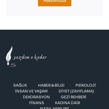
Hakkımızda
SAĞLIK
HABER & BILGI
PSIKOLOJI
İNSAN VE YAŞAM
DIYET (ZAYIFLAMA)
DEKORASYON
GEZI REHBERI
FINANS
KADINA DAIR
NASIL YAPILIR?