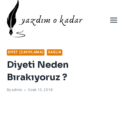
Skip
to
content
DIYET (ZAYIFLAMA)
SAĞLIK
Diyeti Neden
Bırakıyoruz ?
By
admin
Ocak 13, 2018