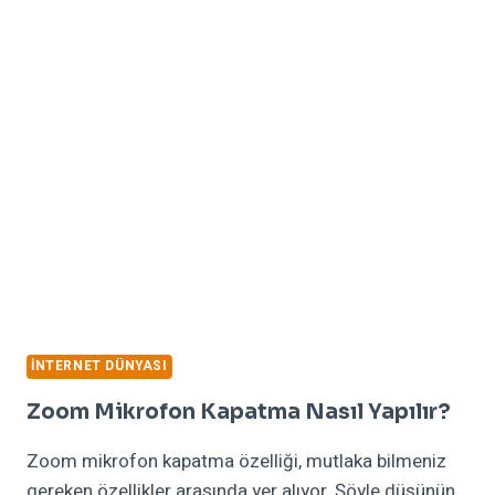
YILININ
EN
BASIT
ŞIFRELERI
VE
KIRILMA
SÜRELERI
İNTERNET DÜNYASI
Zoom Mikrofon Kapatma Nasıl Yapılır?
Zoom mikrofon kapatma özelliği, mutlaka bilmeniz
gereken özellikler arasında yer alıyor. Şöyle düşünün