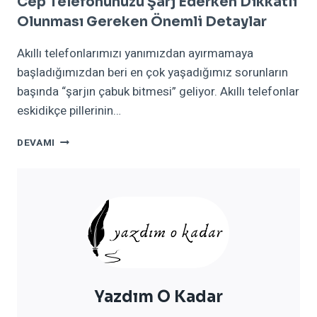
Cep Telefonunuzu Şarj Ederken Dikkatli
Olunması Gereken Önemli Detaylar
Akıllı telefonlarımızı yanımızdan ayırmamaya
başladığımızdan beri en çok yaşadığımız sorunların
başında “şarjın çabuk bitmesi” geliyor. Akıllı telefonlar
eskidikçe pillerinin…
CEP
DEVAMI
TELEFONUNUZU
ŞARJ
EDERKEN
DIKKATLI
OLUNMASI
GEREKEN
ÖNEMLI
DETAYLAR
Yazdım O Kadar