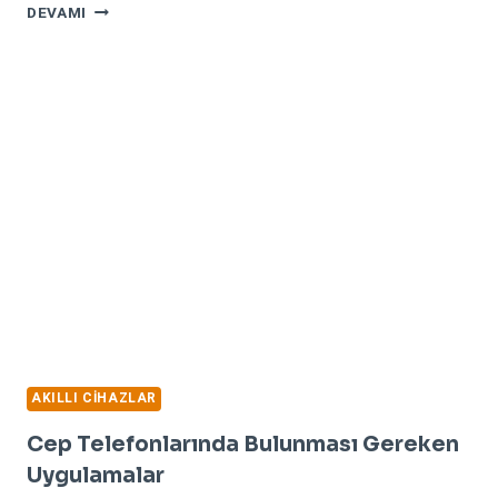
TRENDYOL
DEVAMI
SATIŞ
ARTTIRMA
MAPSEM
İLE
DAHA
KOLAY
AKILLI CIHAZLAR
Cep Telefonlarında Bulunması Gereken
Uygulamalar