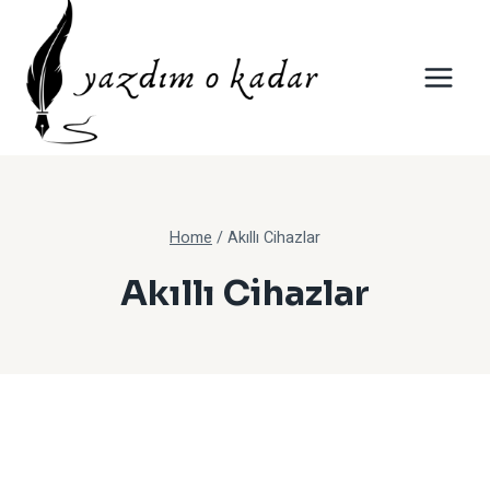
Skip
to
content
Home
/
Akıllı Cihazlar
Akıllı Cihazlar