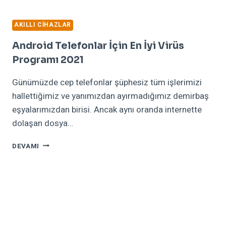
AKILLI CIHAZLAR
Android Telefonlar İçin En İyi Virüs
Programı 2021
Günümüzde cep telefonlar şüphesiz tüm işlerimizi
hallettiğimiz ve yanımızdan ayırmadığımız demirbaş
eşyalarımızdan birisi. Ancak aynı oranda internette
dolaşan dosya…
ANDROID
DEVAMI
TELEFONLAR
İÇIN
EN
İYI
VIRÜS
PROGRAMI
2021