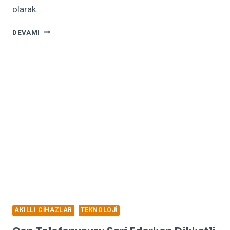
olarak…
KILITLENEN
DEVAMI
ANDROID
TELEFONLAR
NASIL
AÇILIR?
AKILLI CIHAZLAR
TEKNOLOJI