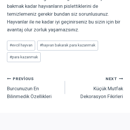
bakmak kadar hayvanların pislettiklerini de
temizlemeniz gerekir bundan siz sorunlusunuz.
Hayvanlar ile ne kadar iyi geçinirseniz bu sizin için bir
avantaj olur zorluk yaşamazsınız.
Post
#
evcil hayvan
#
hayvan bakarak para kazanmak
Tags:
#
para kazanmak
Yazı
PREVIOUS
NEXT
Burcunuzun En
Küçük Mutfak
Gezinmesi
Bilinmedik Özellikleri
Dekorasyon Fikirleri