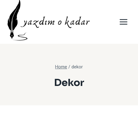
Skip
to
content
Home
/
dekor
Dekor