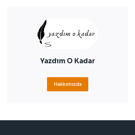
NE
İYI
GELIR?
TER
KOKUSU
NASIL
GEÇER?
Yazdım O Kadar
Hakkımızda