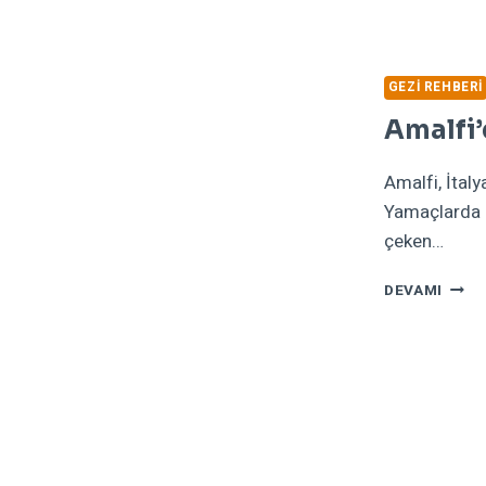
GEZI REHBERI
Amalfi’
Amalfi, İtal
Yamaçlarda bu
çeken…
AMAL
DEVAMI
GEZI
YERL