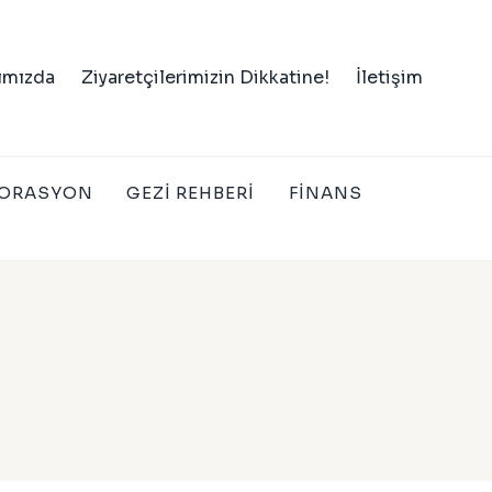
ımızda
Ziyaretçilerimizin Dikkatine!
İletişim
ORASYON
GEZI REHBERI
FINANS