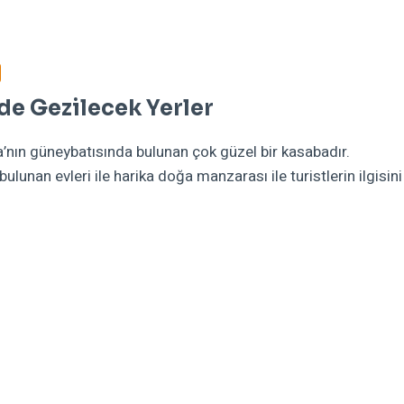
de Gezilecek Yerler
ya’nın güneybatısında bulunan çok güzel bir kasabadır.
lunan evleri ile harika doğa manzarası ile turistlerin ilgisini
FI’DE
LECEK
ER