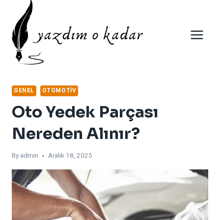
Skip
to
content
GENEL
OTOMOTIV
Oto Yedek Parçası
Nereden Alınır?
By
admin
Aralık 18, 2025