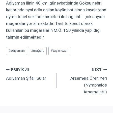
Adiyaman ilinin 40 km. güneybatisinda Göksu nehri
kenarinda ayni adla anilan köyün batisinda kayalardan
oyma tünel seklinde birbirleri ile baglantili çok sayida
magaralar yer almaktadir. Tarihte konut olarak
kullanilan bu magaralarin M.Ö. 150 yilinda yapildigi
tahmin edilmektedir.
Post
#
adıyaman
#
mağara
#
taş mezar
Tags:
Yazı
PREVIOUS
NEXT
Adıyaman Şifalı Sular
Arsameia Ören Yeri
Gezinmesi
(Nymphaios
Arsameia'si)