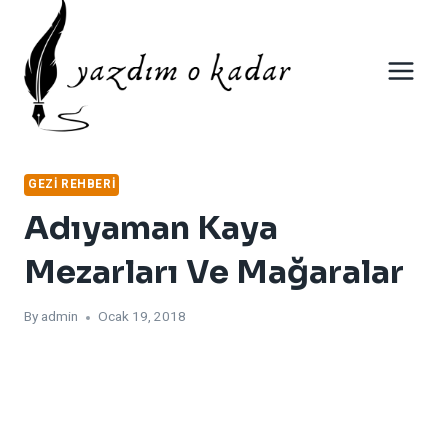
Skip
to
content
GEZI REHBERI
Adıyaman Kaya
Mezarları Ve Mağaralar
By
admin
Ocak 19, 2018