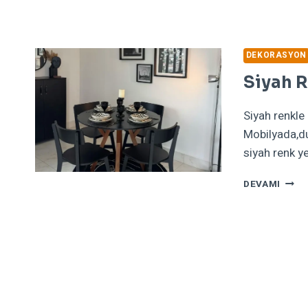
DEKORASYON
Siyah R
Siyah renkle
Mobilyada,du
siyah renk ye
SIYA
DEVAMI
RENK
DEKO
YAPIL
MI
?