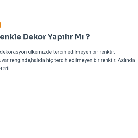
enkle Dekor Yapılır Mı ?
 dekorasyon ülkemizde tercih edilmeyen bir renktir.
var renginde,halıda hiç tercih edilmeyen bir renktir. Aslında
terli…
H
LE
R
IR