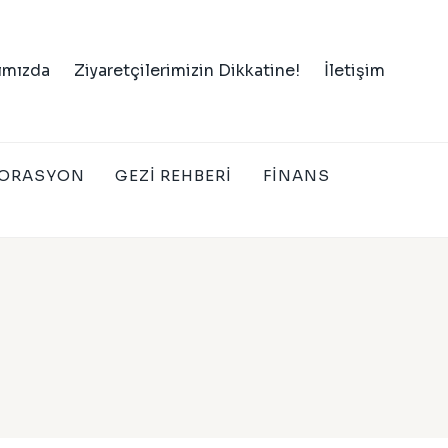
ımızda
Ziyaretçilerimizin Dikkatine!
İletişim
ORASYON
GEZI REHBERI
FINANS