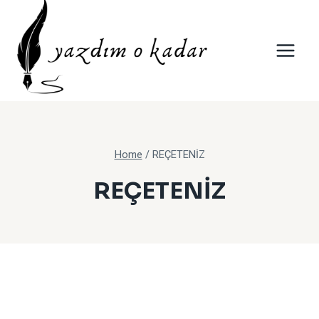
Skip
to
content
Home
/
REÇETENİZ
REÇETENİZ