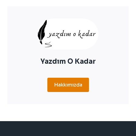
NEDIR,
NEDEN
OLUR?
ÜLSERE
NE
İYI
GELIR?
Yazdım O Kadar
Hakkımızda