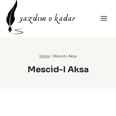
Skip
to
content
Home
/
Mescid-i Aksa
Mescid-I Aksa