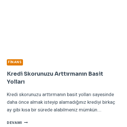
FINANS
Kredi Skorunuzu Arttırmanın Basit
Yolları
Kredi skorunuzu arttırmanın basit yolları sayesinde
daha önce almak isteyip alamadığınız krediyi birkaç
ay gibi kısa bir sürede alabilmeniz mümkün….
KREDI
DEVAMI