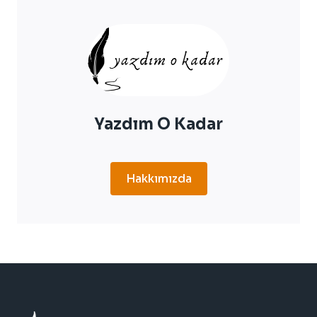
KILO
VERMEK
İÇIN
25
ÖNERI
Yazdım O Kadar
Hakkımızda