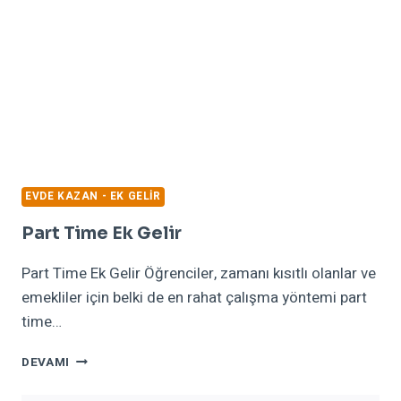
EVDE KAZAN - EK GELIR
Part Time Ek Gelir
Part Time Ek Gelir Öğrenciler, zamanı kısıtlı olanlar ve
emekliler için belki de en rahat çalışma yöntemi part
time…
PART
DEVAMI
TIME
EK