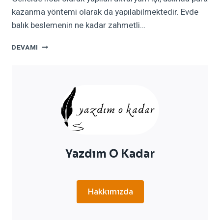
kazanma yöntemi olarak da yapılabilmektedir. Evde
balık beslemenin ne kadar zahmetli…
EVDE
DEVAMI
AKVARYUM
BALIĞI
YETIŞTIREREK
NASIL
PARA
KAZANILIR?
Yazdım O Kadar
Hakkımızda