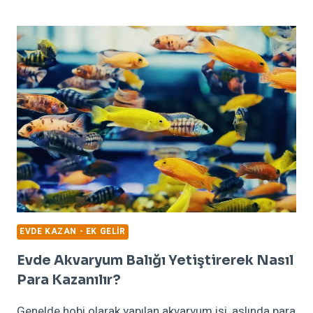
BURÇ
HANGI
BURÇLA
DOSTTUR?
HANGI
BURÇLAR
İYI
ANLAŞIR?
EVDE KAZAN - EK GELIR
Evde Akvaryum Balığı Yetiştirerek Nasıl
Para Kazanılır?
Genelde hobi olarak yapılan akvaryum işi, aslında para