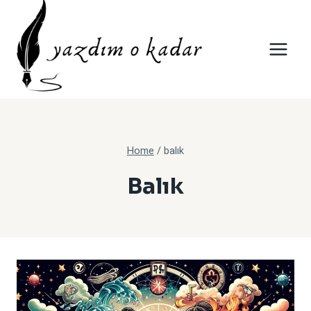
Skip
to
content
Home
/
balık
Balık